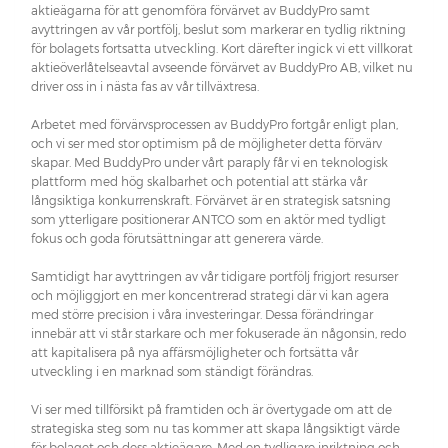
aktieägarna för att genomföra förvärvet av BuddyPro samt
avyttringen av vår portfölj, beslut som markerar en tydlig riktning
för bolagets fortsatta utveckling. Kort därefter ingick vi ett villkorat
aktieöverlåtelseavtal avseende förvärvet av BuddyPro AB, vilket nu
driver oss in i nästa fas av vår tillväxtresa.
Arbetet med förvärvsprocessen av BuddyPro fortgår enligt plan,
och vi ser med stor optimism på de möjligheter detta förvärv
skapar. Med BuddyPro under vårt paraply får vi en teknologisk
plattform med hög skalbarhet och potential att stärka vår
långsiktiga konkurrenskraft. Förvärvet är en strategisk satsning
som ytterligare positionerar ANTCO som en aktör med tydligt
fokus och goda förutsättningar att generera värde.
Samtidigt har avyttringen av vår tidigare portfölj frigjort resurser
och möjliggjort en mer koncentrerad strategi där vi kan agera
med större precision i våra investeringar. Dessa förändringar
innebär att vi står starkare och mer fokuserade än någonsin, redo
att kapitalisera på nya affärsmöjligheter och fortsätta vår
utveckling i en marknad som ständigt förändras.
Vi ser med tillförsikt på framtiden och är övertygade om att de
strategiska steg som nu tas kommer att skapa långsiktigt värde
för bolaget och dess aktieägare. Med en tydligare inriktning och