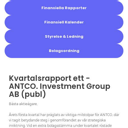
Finansiella Rapporter
Finansiell Kalender
Styrelse & Ledning
Bolagsordning
Kvartalsrapport ett -
ANTCO. Investment Group
AB (publ)
Bästa aktieägare,
Årets första kvartal har präglats av viktiga milstolpar för ANTCO, där
vi tagit betydande steg i genomförandet av vår strategiska
inriktning. Vid en extra bolagsstämma under kvartalet röstade