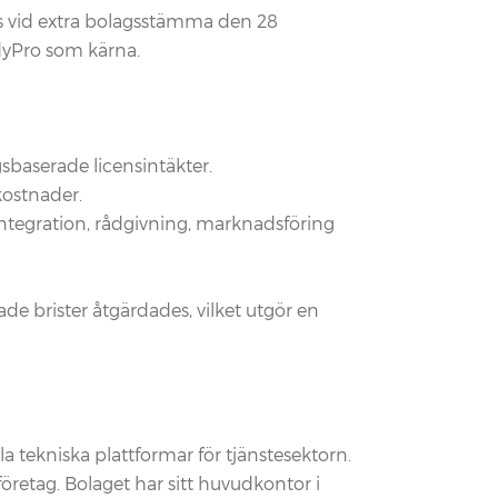
as vid extra bolagsstämma den 28
dyPro som kärna.
baserade licensintäkter.
kostnader.
 integration, rådgivning, marknadsföring
e brister åtgärdades, vilket utgör en
 tekniska plattformar för tjänstesektorn.
företag. Bolaget har sitt huvudkontor i