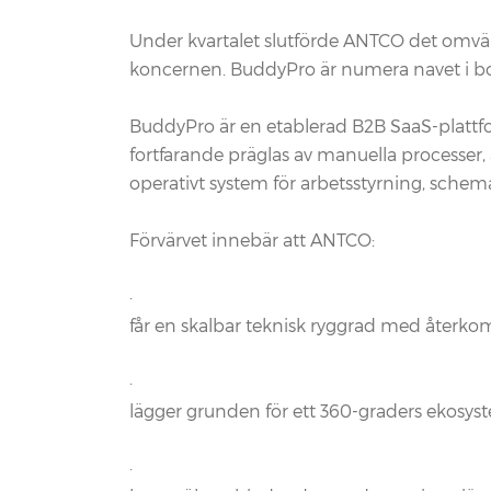
Under kvartalet slutförde ANTCO det omvänd
koncernen. BuddyPro är numera navet i bol
BuddyPro är en etablerad B2B SaaS-plattfor
fortfarande präglas av manuella processe
operativt system för arbetsstyrning, sche
Förvärvet innebär att ANTCO:
·
får en skalbar teknisk ryggrad med återk
·
lägger grunden för ett 360-graders ekosyst
·