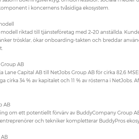
komponent i koncernens tvåsidiga ekosystem.
modell
dell riktad till tjänsteföretag med 2–20 anställda. Kund
t sänker trösklar, ökar onboarding-takten och breddar anv
t.
bs Group AB
a Lane Capital AB till NetJobs Group AB för cirka 82,6 MSEK,
cirka 34 % av kapitalet och 11 % av rösterna i NetJobs. A
p AB
ring om ett potentiellt förvärv av BuddyCompany Group AB,
entreprenörer och tekniker kompletterar BuddyPros ekosy
p AB