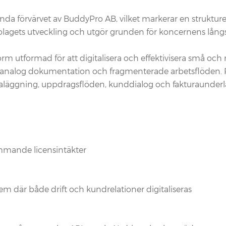
a förvärvet av BuddyPro AB, vilket markerar en strukturell
agets utveckling och utgör grunden för koncernens långsi
m utformad för att digitalisera och effektivisera små och 
r, analog dokumentation och fragmenterade arbetsflöden.
maläggning, uppdragsflöden, kunddialog och fakturaunderl
ommande licensintäkter
em där både drift och kundrelationer digitaliseras