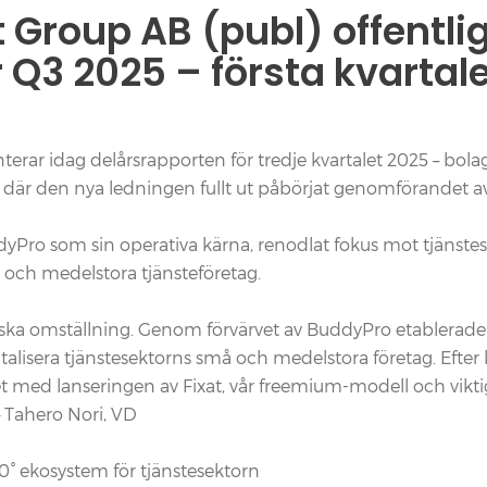
Group AB (publ) offentli
 Q3 2025 – första kvartale
ar idag delårsrapporten för tredje kvartalet 2025 – bolage
et där den nya ledningen fullt ut påbörjat genomförandet a
Pro som sin operativa kärna, renodlat fokus mot tjänstese
å och medelstora tjänsteföretag.
iska omställning. Genom förvärvet av BuddyPro etablerade 
talisera tjänstesektorns små och medelstora företag. Efter k
med lanseringen av Fixat, vår freemium-modell och viktig
— Tahero Nori, VD
0° ekosystem för tjänstesektorn