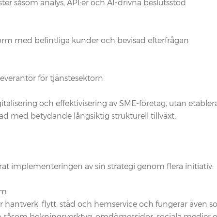
r såsom analys, API:er och AI-drivna beslutsstöd
orm med befintliga kunder och bevisad efterfrågan
leverantör för tjänstesektorn
talisering och effektivisering av SME-företag, utan etabler
ad med betydande långsiktig strukturell tillväxt.
t implementeringen av sin strategi genom flera initiativ:
rm
r hantverk, flytt, städ och hemservice och fungerar även 
tem såsom bokningsverktyg, omdömessidor, sociala medier o