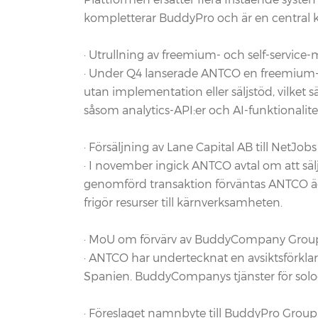
kompletterar BuddyPro och är en central 
· Utrullning av freemium- och self-service-
· Under Q4 lanserade ANTCO en freemium-mo
utan implementation eller säljstöd, vilke
såsom analytics-API:er och AI-funktionalite
· Försäljning av Lane Capital AB till NetJo
· I november ingick ANTCO avtal om att sälj
genomförd transaktion förväntas ANTCO äga 
frigör resurser till kärnverksamheten.
· MoU om förvärv av BuddyCompany Grou
· ANTCO har undertecknat en avsiktsförkla
Spanien. BuddyCompanys tjänster för solo
· Föreslaget namnbyte till BuddyPro Grou