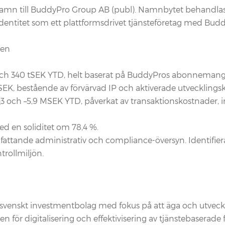
ter namn till BuddyPro Group AB (publ). Namnbytet behandl
dentitet som ett plattformsdrivet tjänsteföretag med Bud
gen
 och 340 tSEK YTD, helt baserat på BuddyPros abonnemangs
 MSEK, bestående av förvärvad IP och aktiverade utvecklings
i Q3 och –5,9 MSEK YTD, påverkat av transaktionskostnader,
med en soliditet om 78,4 %.
ttande administrativ och compliance-översyn. Identifierad
trollmiljön.
svenskt investmentbolag med fokus på att äga och utveckla
en för digitalisering och effektivisering av tjänstebaserade 