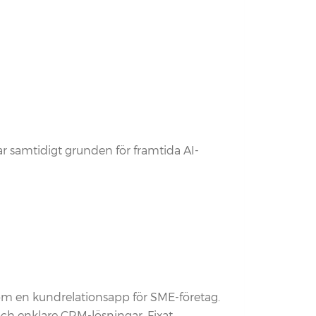
ar samtidigt grunden för framtida AI-
som en kundrelationsapp för SME-företag.
ch enklare CRM-lösningar. Fixat