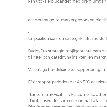
kan utöka erbjudandet med premiumtjänste
·
accelererar go-to-market genom en plattf
·
tar position som en strategisk infrastruktur
BuddyPro-strategin möjliggör inte bara digi
tjänster och datadrivna insikter i en markn
Väsentliga händelser efter rapporteringen
Efter rapportperioden har ANTCO accelerera
· Lansering av Fixat – ny konsumentplattfo
· Fixat lanserades som en marknadsplats fö
Plattformen ersätter flera fristående sys